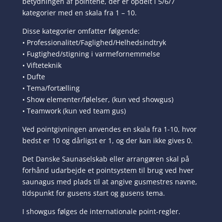
betydningen af pointene, der er opdelt i 5/6/7
kategorier med en skala fra 1 – 10.
Disse kategorier omfatter følgende:
• Professionalitet/Faglighed/Helhedsindtryk
• Fugtighed/stigning i varmefornemmelse
• Vifteteknik
• Dufte
• Tema/fortælling
• Show elementer/følelser, (kun ved showgus)
• Teamwork (kun ved team gus)
Ved pointgivningen anvendes en skala fra 1-10, hvor
bedst er 10 og dårligst er 1, og der kan ikke gives 0.
Det Danske Saunaselskab eller arrangøren skal på
forhånd udarbejde et pointsystem til brug ved hver
saunagus med plads til at angive gusmestres navne,
tidspunkt for gusens start og gusens tema.
I showgus følges de internationale point-regler.