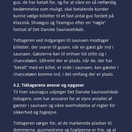
gus, de har betalt for, og for at sikre en så retfærdig
bedømmelse som muligt, skal betalende kunder
kunne vælge billetter til et fast antal gus fordelt på
Klassisk, Showgus og Teamgus efter en ”nøgle”
fastsat af Det Danske Saunaselskab.
Tidtageren ved indgangen til saunaen modtager
billetter, der svarer til gusen, når en gæst går ind i
saunaen. Gæsterne kan til enhver tid stille sig i
chancekøen. Såfremt der er plads, når de, der har
”betalt” med en billet, er inde i saunaen, kan gæster i
chancekøen komme ind, i det omfang der er plads.
3.2. Tidtagerens ansvar og opgaver
Til hver saunagus udpeger Det Danske Saunaselskab
tidtagere, som har ansvaret for at styre antallet af
gæster i saunaen og sikre overholdelse af regler for
sikkerhed og hygiejne.
Tidtageren sørger for, at de markerede pladser til
dommerne, gusmestrene og hjælperne er frie, og at