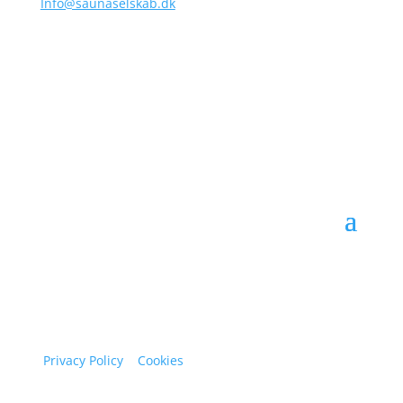
Info@saunaselskab.dk
FOLLOW US
EN DEL AF
Privacy Policy
|
Cookies
© 2025 - All rights reserved.