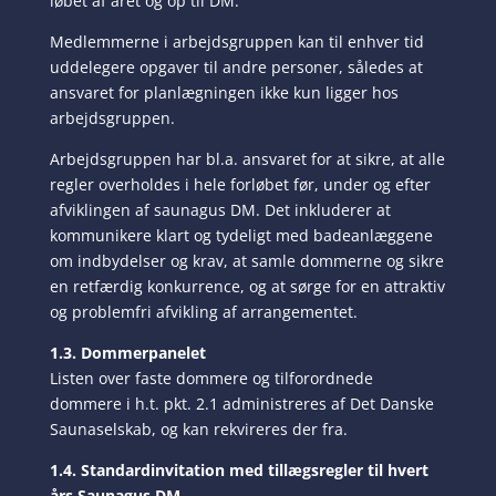
løbet af året og op til DM.
Medlemmerne i arbejdsgruppen kan til enhver tid
uddelegere opgaver til andre personer, således at
ansvaret for planlægningen ikke kun ligger hos
arbejdsgruppen.
Arbejdsgruppen har bl.a. ansvaret for at sikre, at alle
regler overholdes i hele forløbet før, under og efter
afviklingen af saunagus DM. Det inkluderer at
kommunikere klart og tydeligt med badeanlæggene
om indbydelser og krav, at samle dommerne og sikre
en retfærdig konkurrence, og at sørge for en attraktiv
og problemfri afvikling af arrangementet.
1.3. Dommerpanelet
Listen over faste dommere og tilforordnede
dommere i h.t. pkt. 2.1 administreres af Det Danske
Saunaselskab, og kan rekvireres der fra.
1.4. Standardinvitation med tillægsregler til hvert
års Saunagus DM.