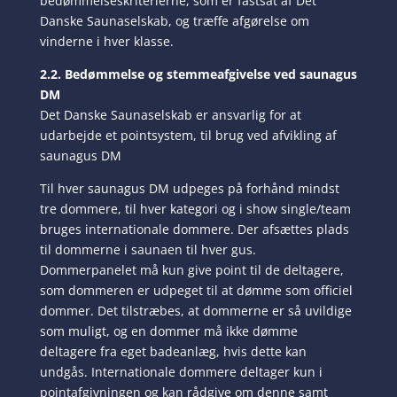
bedømmelseskriterierne, som er fastsat af Det
Danske Saunaselskab, og træffe afgørelse om
vinderne i hver klasse.
2.2. Bedømmelse og stemmeafgivelse ved saunagus
DM
Det Danske Saunaselskab er ansvarlig for at
udarbejde et pointsystem, til brug ved afvikling af
saunagus DM
Til hver saunagus DM udpeges på forhånd mindst
tre dommere, til hver kategori og i show single/team
bruges internationale dommere. Der afsættes plads
til dommerne i saunaen til hver gus.
Dommerpanelet må kun give point til de deltagere,
som dommeren er udpeget til at dømme som officiel
dommer. Det tilstræbes, at dommerne er så uvildige
som muligt, og en dommer må ikke dømme
deltagere fra eget badeanlæg, hvis dette kan
undgås. Internationale dommere deltager kun i
pointafgivningen og kan rådgive om denne samt