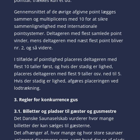
pointtal, trækkes kun et ud.
Gennemsnittet af de øvrige afgivne point lægges
sammen og multipliceres med 10 for at sikre
sammenlignelighed med internationale
pointsystemer. Deltageren med flest samlede point
vinder, mens deltageren med næst flest point bliver
nr. 2, og så videre.
I tilfælde af pointlighed placeres deltageren med
flest 10 taller først, og hvis der stadig er lighed,
placeres deltageren med flest 9 taller osv. ned til 5.
Hvis der stadig er lighed, afgøres placeringen ved
lodtrækning.
3. Regler for konkurrence gus
3.1. Billetter og pladser til gæster og gusmestre
Det Danske Saunaselskab vurderer hvor mange
billetter der kan sælges til gæsterne.
Det afhænger af, hvor mange og hvor store saunaer
anlægget disponerer over, samt hvad der er af plads