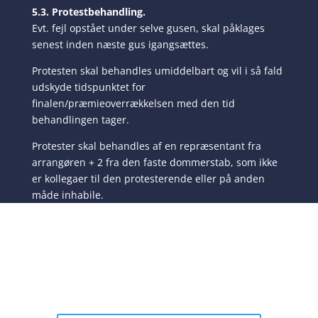
5.3. Protestbehandling.
Evt. fejl opstået under selve gusen, skal påklages
senest inden næste gus igangsættes.
Protesten skal behandles umiddelbart og vil i så fald
udskyde tidspunktet for
finalen/præmieoverrækkelsen med den tid
behandlingen tager.
Protester skal behandles af en repræsentant fra
arrangøren + 2 fra den faste dommerstab, som ikke
er kollegaer til den protesterende eller på anden
måde inhabile.
GUSMESTER
Medlem af Det Danske Saunaselskab?
Bliv medlem!