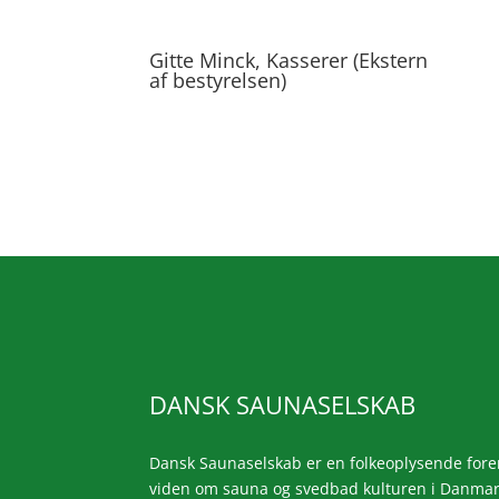
Gitte Minck, Kasserer (Ekstern
af bestyrelsen)
DANSK SAUNASELSKAB
Dansk Saunaselskab er en folkeoplysende foren
viden om sauna og svedbad kulturen i Danmark