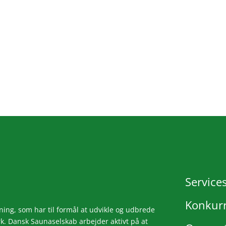
Service
Konkur
ing, som har til formål at udvikle og udbrede
. Dansk Saunaselskab arbejder aktivt på at