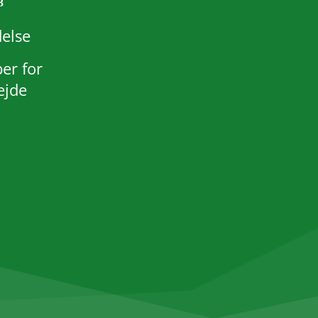
else
er for
ejde